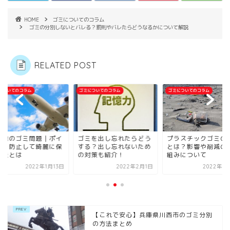
HOME
ゴミについてのコラム
ゴミの分別しないとバレる？罰則やバレたらどうなるかについて解説
RELATED POST
についてのコラム
ゴミについてのコラム
ゴミについてのコラム
光地のゴミ問題｜ポイ
ゴミを出し忘れたらどう
プラスチックゴミの
てを防止して綺麗に保
する？出し忘れないため
とは？影響や削減の
方法とは
の対策も紹介！
組みについて
2022年1月13日
2022年2月1日
2022年4
【これで安心】兵庫県川西市のゴミ分別
の方法まとめ