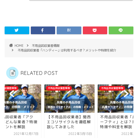
HOME
不用品回収業者情報
不用品回収業者「ハンディー」は利用するべき？メリットや特徴を紹介
RELATED POST
品回収業者情報
不用品回収業者情報
不用品回収業者情報
用品回収業者「アク
【不用品回収業者】関西
不用品回収業者「兵
」はどんな業者？特徴
エコリサイクルを徹底解
ーフティ」とは？業
ポイントを解説
説してみました
特徴や料金を解説
2021年12月17日
2022年3月13日
2022年2月