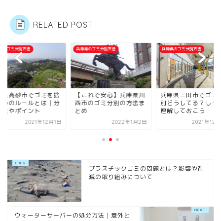
RELATED POST
県のゴミ分別方法
兵庫県のゴミ分別方法
兵庫県のゴミ分別方法
庫県高砂市でゴミを捨
【これで安心】兵庫県川
兵庫県三田市でゴミ
る時のルールとは｜分
西市のゴミ分別の方法ま
別どうしてる？しっ
方法やポイント
とめ
理解しておこう
2021年12月1日
2022年1月2日
2021年12
プラスチックゴミの問題とは？影響や削
減の取り組みについて
ウォーターサーバーの処分方法｜意外と